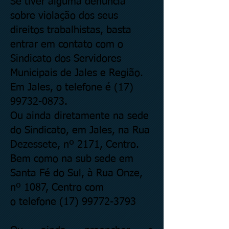
Se tiver alguma denúncia
sobre violação dos seus
direitos trabalhistas, basta
entrar em contato com o
Sindicato dos Servidores
Municipais de Jales e Região.
Em Jales, o telefone é
(17)
99732-0873
.
Ou ainda diretamente na sede
do Sindicato, em Jales, na Rua
Dezessete, nº 2171, Centro.
Bem como na sub sede em
Santa Fé do Sul, à Rua Onze,
nº 1087, Centro com
o telefone
(17) 99772-3793