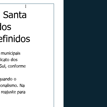
e Santa
dos
efinidos
 municipais 
icato dos 
Sul, conforme 
quando o 
ionalismo. Na 
 reajuste para 