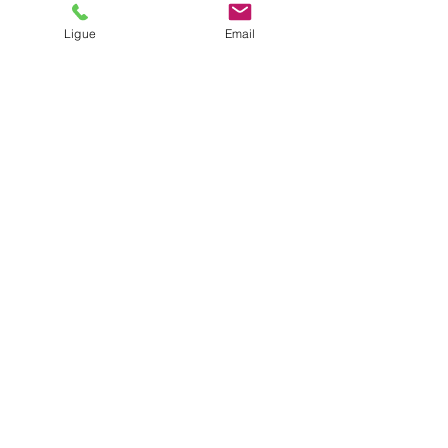
confirmar o encontro para a próxima 
Ligue
Email
segunda-feira.  
Ver tudo
Posts recentes